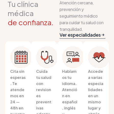
Tu clínica
Atención cercana,
prevención y
médica
seguimiento médico
de confianza.
para cuidar tu salud con
tranquilidad.
Ver especialidades
Cita sin
Cuida
Hablam
Accede
esperas
tu salud
os tu
a varias
. Te
con
idioma.
especia
atende
revision
Atenció
lidades
mos en
es
n en
en un
24 —
prevent
español
mismo
48h en
ivas
, inglés
lugar y
nuestra
adapta
y
obtén