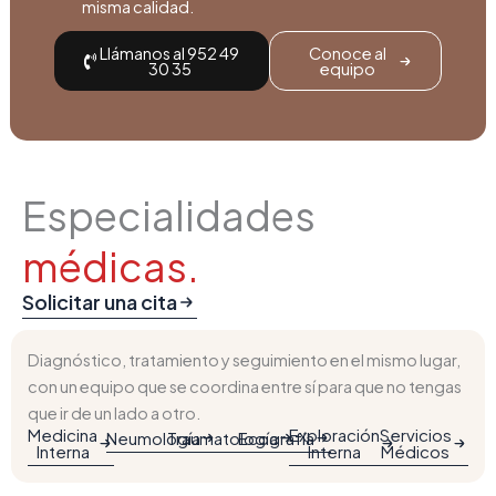
misma calidad.
Llámanos al 952 49
Conoce al
30 35
equipo
Especialidades
médicas.
Solicitar una cita
Diagnóstico, tratamiento y seguimiento en el mismo lugar,
con un equipo que se coordina entre sí para que no tengas
que ir de un lado a otro.
Medicina
Exploración
Servicios
Neumología
Traumatología
Ecografía
Interna
Interna
Médicos