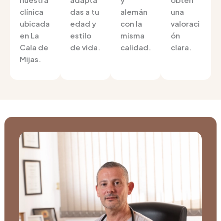
clínica
das a tu
alemán
una
ubicada
edad y
con la
valoraci
en La
estilo
misma
ón
Cala de
de vida.
calidad.
clara.
Mijas.