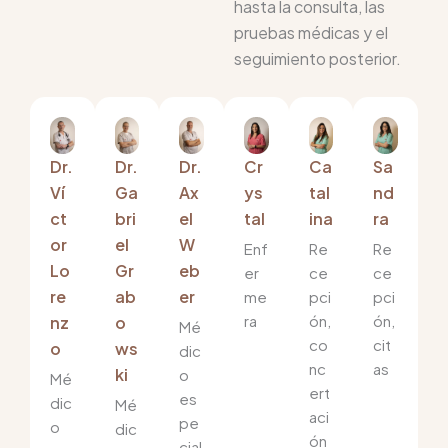
hasta la consulta, las
pruebas médicas y el
seguimiento posterior.
Dr.
Dr.
Dr.
Cr
Ca
Sa
Ví
Ga
Ax
ys
tal
nd
ct
bri
el
tal
ina
ra
or
el
W
Enf
Re
Re
Lo
Gr
eb
er
ce
ce
re
ab
er
me
pci
pci
ra
ón,
ón,
nz
o
Mé
co
cit
o
ws
dic
nc
as
ki
o
Mé
ert
es
dic
Mé
aci
pe
o
dic
ón
cial