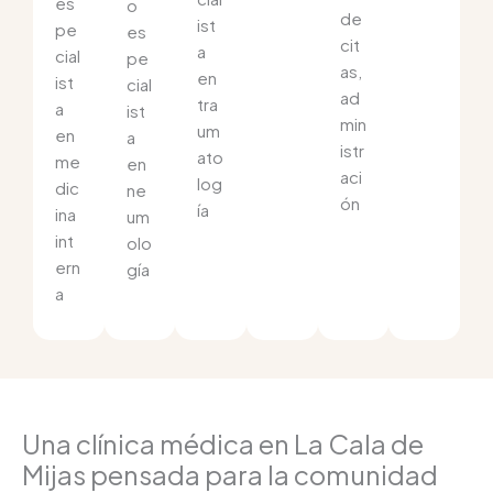
es
o
de
ist
pe
es
cit
a
cial
pe
as,
en
ist
cial
ad
tra
a
ist
min
um
en
a
istr
ato
me
en
aci
log
dic
ne
ón
ía
ina
um
int
olo
ern
gía
a
Una clínica médica en La Cala de
Mijas pensada para la comunidad