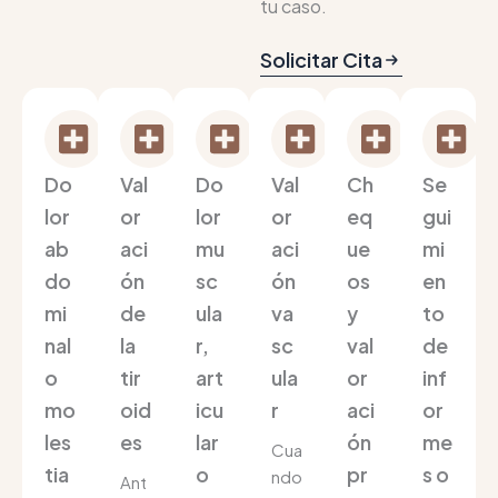
tu caso.
Solicitar Cita
Do
Val
Do
Val
Ch
Se
lor
or
lor
or
eq
gui
ab
aci
mu
aci
ue
mi
do
ón
sc
ón
os
en
mi
de
ula
va
y
to
nal
la
r,
sc
val
de
o
tir
art
ula
or
inf
mo
oid
icu
r
aci
or
les
es
lar
ón
me
Cua
tia
o
pr
s o
ndo
Ant