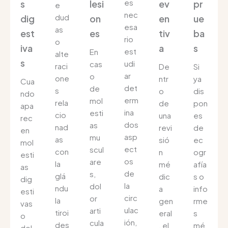
es
s
lesi
ev
pr
e
nec
dud
dig
on
en
ue
esa
as
est
es
tiv
ba
rio
o
iva
a
s
est
En
alte
s
udi
cas
raci
De
Si
ar
o
one
ntr
ya
Cua
det
de
s
o
dis
ndo
erm
mol
rela
de
pon
apa
ina
esti
cio
una
es
rec
dos
as
nad
revi
de
en
asp
mu
as
sió
ec
mol
ect
scul
con
n
ogr
esti
os
are
la
mé
afía
as
de
s,
glá
dic
s o
dig
la
dol
ndu
a
info
esti
circ
or
la
gen
rme
vas
ulac
arti
tiroi
eral
s
o
ión,
cula
des
, el
mé
dol