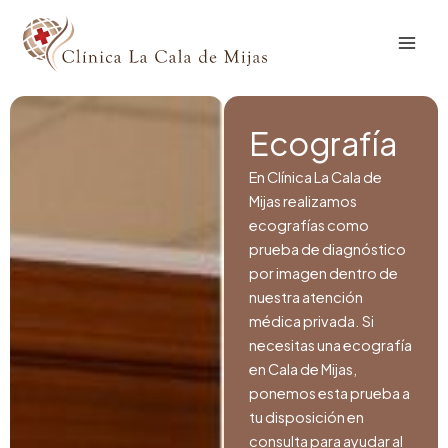
Ir
al
contenido
Ecografía
En Clínica La Cala de
Mijas realizamos
ecografías como
prueba de diagnóstico
por imagen dentro de
nuestra atención
médica privada. Si
necesitas una ecografía
en Cala de Mijas,
ponemos esta prueba a
tu disposición en
consulta para ayudar al