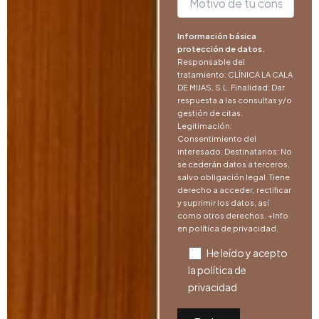
Información básica
protección de datos.
Responsable del
tratamiento: CLÍNICA LA CALA
DE MIJAS, S.L. Finalidad: Dar
respuesta a las consultas y/o
gestión de citas.
Legitimación:
Consentimiento del
interesado. Destinatarios: No
se cederán datos a terceros,
salvo obligación legal. Tiene
derecho a acceder, rectificar
y suprimir los datos, así
como otros derechos. +Info
en
política de privacidad
.
He leído y acepto
la
política de
privacidad