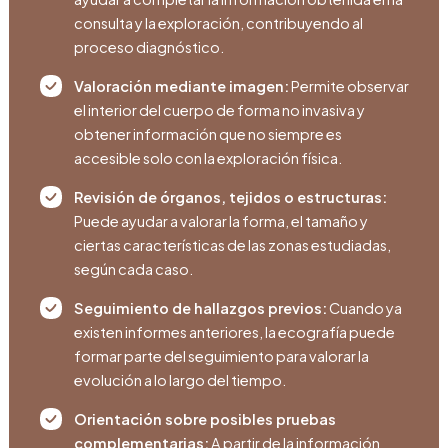
consulta y la exploración, contribuyendo al
proceso diagnóstico.
Valoración mediante imagen:
Permite observar
el interior del cuerpo de forma no invasiva y
obtener información que no siempre es
accesible solo con la exploración física.
Revisión de órganos, tejidos o estructuras:
Puede ayudar a valorar la forma, el tamaño y
ciertas características de las zonas estudiadas,
según cada caso.
Seguimiento de hallazgos previos:
Cuando ya
existen informes anteriores, la ecografía puede
formar parte del seguimiento para valorar la
evolución a lo largo del tiempo.
Orientación sobre posibles pruebas
complementarias:
A partir de la información