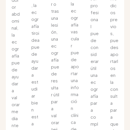
la
r o
, la
pro
dic
or
ec
tras
ec
fesi
os
abd
ogr
una
ogr
ona
pre
omi
afía
lesi
afía
l
vio
nal,
vas
ón,
tiroi
pue
s,
la
cula
una
dea
de
pue
ec
r
ec
pue
con
des
ogr
pue
ogr
de
sid
apo
afía
de
afía
ayu
erar
rtarl
pue
apo
pue
dar
útil
os
de
rtar
de
a
una
en
ayu
una
res
est
ec
la
dar
info
ulta
udi
ogr
con
a
rma
r útil
ar
afía
sult
val
ció
par
bie
par
a
orar
n
a
n
a
par
me
clíni
val
est
co
a
dia
ca
orar
a
mpl
que
nte
de
teji