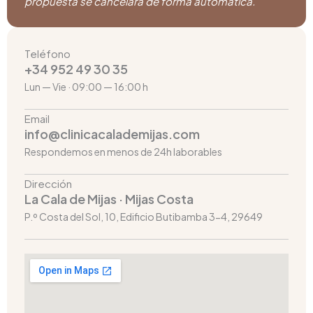
propuesta se cancelará de forma automática.
Teléfono
+34 952 49 30 35
Lun — Vie · 09:00 — 16:00 h
Email
info@clinicacalademijas.com
Respondemos en menos de 24h laborables
Dirección
La Cala de Mijas · Mijas Costa
P.º Costa del Sol, 10, Edificio Butibamba 3-4, 29649