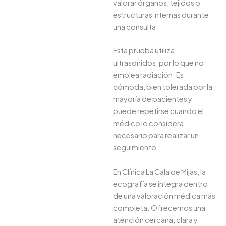
valorar órganos, tejidos o
estructuras internas durante
una consulta.
Esta prueba utiliza
ultrasonidos, por lo que no
emplea radiación. Es
cómoda, bien tolerada por la
mayoría de pacientes y
puede repetirse cuando el
médico lo considera
necesario para realizar un
seguimiento.
En Clínica La Cala de Mijas, la
ecografía se integra dentro
de una valoración médica más
completa. Ofrecemos una
atención cercana, clara y