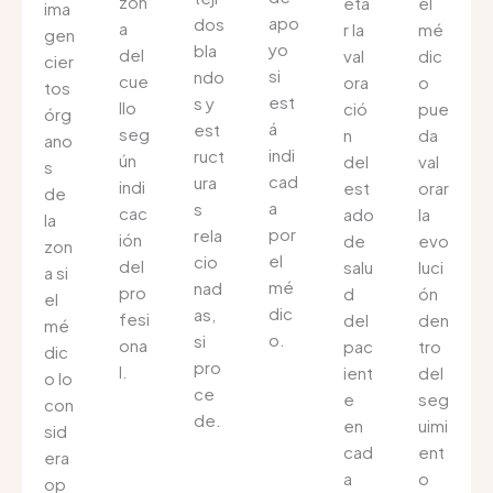
zon
eta
el
ima
apo
dos
a
r la
mé
gen
yo
bla
del
val
dic
cier
si
ndo
cue
ora
o
tos
est
s y
llo
ció
pue
órg
á
est
seg
n
da
ano
indi
ruct
ún
del
val
s
cad
ura
indi
est
orar
de
a
s
cac
ado
la
la
por
rela
ión
de
evo
zon
el
cio
del
salu
luci
a si
mé
nad
pro
d
ón
el
dic
as,
fesi
del
den
mé
o.
si
ona
pac
tro
dic
pro
l.
ient
del
o lo
ce
e
seg
con
de.
en
uimi
sid
cad
ent
era
a
o
op