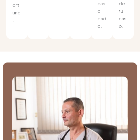
cas
de
ort
o
tu
uno
dad
cas
.
o.
o.